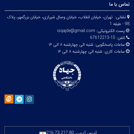
تماس با ما
نشانی:
تهران، خيابان انقلاب، خيابان وصال شیرازی، خيابان بزرگمهر، پلاک
98 - طبقه 1
پست الکترونیکی:
isqajde@gmail.com
تلفن:
15-67612213
ساعات پاسخگویی:
شنبه الی چهارشنبه ۸ الی ۱۶
ساعات کاری:
شنبه الی چهارشنبه ۸ الی ۱۶
آدرس آی‌پی:
216.73.217.80