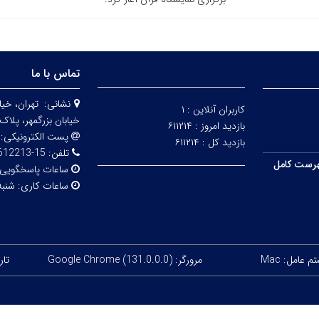
تماس با ما
نشانی:
تهران، خيا
کاربران آنلاین :
۱
خيابان بزرگمهر، پلاک 98 - طبقه 
بازدید امروز :
۶۱۱۲۱۴
پست الکترونیکی:
بازدید کل :
۶۱۱۲۱۴
تلفن:
15-67612213
رست کامل
ساعات پاسخگویی
ساعات کاری:
شنبه ا
 عامل: Mac
مرورگر: Google Chrome (131.0.0.0)
تاریخ