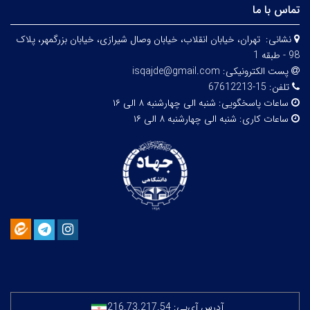
تماس با ما
نشانی:
تهران، خيابان انقلاب، خيابان وصال شیرازی، خيابان بزرگمهر، پلاک
98 - طبقه 1
پست الکترونیکی:
isqajde@gmail.com
تلفن:
15-67612213
ساعات پاسخگویی:
شنبه الی چهارشنبه ۸ الی ۱۶
ساعات کاری:
شنبه الی چهارشنبه ۸ الی ۱۶
آدرس آی‌پی:
216.73.217.54