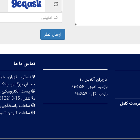
ارسال نظر
تماس با ما
نشانی:
تهران، خيا
کاربران آنلاین :
۱
خيابان بزرگمهر، پلاک 98 - طبقه 
بازدید امروز :
۶۱۰۶۵۴
پست الکترونیکی:
بازدید کل :
۶۱۰۶۵۴
تلفن:
15-67612213
رست کامل
ساعات پاسخگویی
ساعات کاری:
شنبه ا