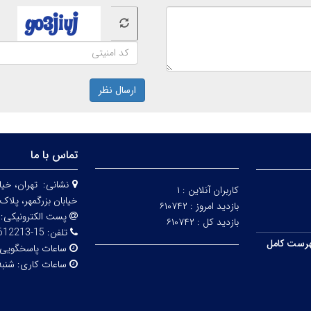
ارسال نظر
تماس با ما
نشانی:
تهران، خيا
کاربران آنلاین :
۱
خيابان بزرگمهر، پلاک 98 - طبقه 
بازدید امروز :
۶۱۰۷۴۲
پست الکترونیکی:
بازدید کل :
۶۱۰۷۴۲
تلفن:
15-67612213
رست کامل
ساعات پاسخگویی
ساعات کاری:
شنبه ا