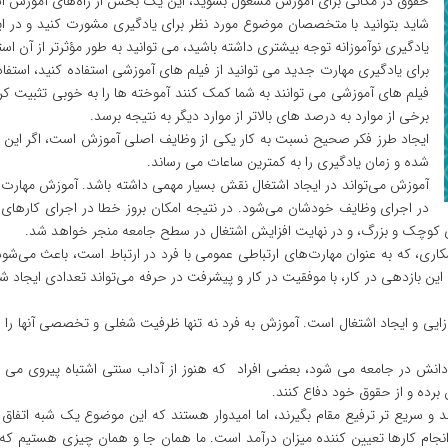
حقوق در مکانی برای آموزش مشغول بشوید، این یک بخش از راه‌های آموزش 
شاید بتوانید با متخصصان موضوع مورد نظر برای یادگیری مشورت کنید و در ای
یادگیری نوآموزانه توجه بیشتری داشته باشید، می توانید به طور مؤثرتر از آن است
برای یادگیری مهارت جدید می ‌توانید از فیلم‌ های آموزشی استفاده کنید، استفا
فیلم‌ های آموزشی می توانند به شما کمک کنند آموخته ها را به خوبی تثبیت کر
برخی از موارد به درصد های بالاتر از موارد دیگر به نتیجه برسد.
ایجاد طرز فکر صحیح نسبت به کار یکی از وظایف اصلی آموزش است، اگر این کار 
شده و زمان یادگیری را به کمترین ساعات می ‌رساند.
آموزش می‌تواند در ایجاد اشتغال نقش بسیار مهمی داشته باشد. آموزش مهارت‌ها
در اجرای وظایف خودشان می‌شود. در نتیجه امکان بروز خطا در اجرای کارها
ی کوچک و بزرگ، و در نهایت افزایش اشتغال در سطح جامعه منجر خواهد شد.
کاری، که به عنوان مهارت‌های ارتباطی عمومی با فرد در ارتباط است، باعث می‌شود
ین بازدهی در کار، با موفقیت در کار و پیشرفت در حرفه می‌تواند تعدادی ایجاد شغ
 زایی و ایجاد اشتغال است. آموزش به فرد نه تنها ظرفیت شغلی و تخصصی آنها ر
انش در جامعه می‌ شود، بعضی افراد که هنوز از آداب سنتی اشتباه پیروی می ‌ک
 برده و از حقوق خود دفاع کنند.
 و سریع تر ترفیع مقام بگیرند، اما امیدوار هستند که این موضوع یک شبه اتفاق
نجام کارها تعیین کننده میزان درآمد است. ما همان جا و همان چیزی هستیم که 